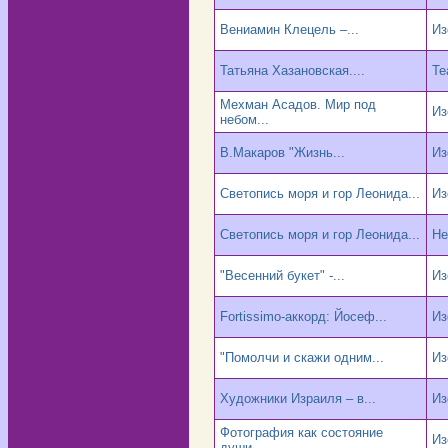
Вениамин Клецель –...
Из
Татьяна Хазановская....
Те
Мехман Асадов. Мир под
Из
небом...
В.Макаров "Жизнь...
Из
Светопись моря и гор Леонида...
Из
Светопись моря и гор Леонида...
Не
"Весенний букет" -...
Из
Fortissimo-аккорд: Йосеф...
Из
"Помолчи и скажи одним...
Из
Художники Израиля – в...
Из
Фотография как состояние
Из
души.