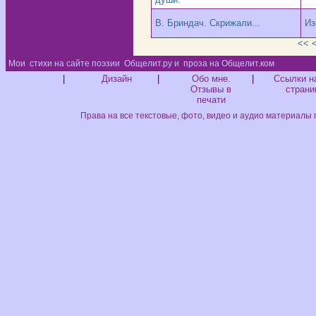
В. Бриндач. Скрижали...
Из
<<
Мои
стихи на сайте поэзии
Общелит.ру и
проза на Общелит.ком
Диз
|
Дизайн
|
Обо мне.
|
Ссылки н
Отзывы в
страни
печати
Права на все текстовые, фото, видео и аудио материалы