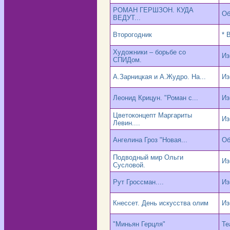
РОМАН ГЕРШЗОН. КУДА
Об
ВЕДУТ...
Второгодник
* 
Художники – борьбе со
Из
СПИДом.
А.Зарницкая и А.Жудро. На...
Из
Леонид Крицун. "Роман с...
Из
Цветоконцепт Маргариты
Из
Левин....
Ангелина Гроз "Новая...
Об
Подводный мир Ольги
Из
Сусловой.
Рут Гроссман....
Из
Кнессет. День искусства олим
Из
"Миньян Герцля"
Те