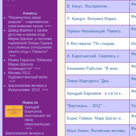
Фе
Анонсы:
В. Кинус. Восприятие...
...
Анонсы
Фе
"Раскинулось море
Л. Крицун. Витражи Марка...
...
широко" - современное
переложение песни
>>>
Фе
Дэвид МакНил о своём
Герман Непомнящий. Память.
...
детстве и своём отце
Марке Шагале, о потолке
парижской Оперы Гарнье
К Фестивалю "По следам...
Из
и о сложных отношениях
своего отца с Пикассо*
Фе
>>>
А. Баратынский. Сверяясь с...
...
Роман Гершзон "Юбилею
Марка Шагала
Фе
Бениамин Райхлин. "В мою...
посвящается"
>>>
...
Москва 2012.
Художественный вояж
Фе
Левин Маргарита "Два...
>>>
...
Шагаловские вечера в
Иерусалиме. 2012
>>>
Фе
Аркадий Барнабов - в гости к...
...
Новости
"Вертикаль – 2011" -...
Те
Аркадий
Барнабов
приглашает на
Фе
Борис Гейман. Марк Шагал и...
свою
...
персональную...
>>>
Фе
Илья Хинич. Витебские мотивы
...
Шагаловские вечера в