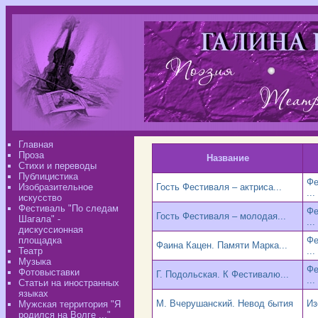
Главная
Проза
Название
Стихи и переводы
Публицистика
Фе
Изобразительное
Гость Фестиваля – актриса...
...
искусство
Фестиваль "По следам
Фе
Гость Фестиваля – молодая...
Шагала" -
...
дискуссионная
площадка
Фе
Фаина Кацен. Памяти Марка...
Театр
...
Музыка
Фе
Фотовыставки
Г. Подольская. К Фестивалю...
...
Статьи на иностранных
языках
М. Вчерушанский. Невод бытия
Из
Мужская территория "Я
родился на Волге ..."