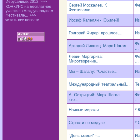
Иерусалиме. 2012
>>>
Сергей Москалев. К
Фе
КОНКУРС на Бесплатное
Фестивалю...
...
участие в Международном
Фестивале...
>>>
читать все новости
Иосиф Капелян - Юбилей!
Из
Григорий Фирер: прошлое,...
Из
Фе
Аркадий Лившиц. Марк Шагал
...
Левин Маргарита:
Фе
Миротворение...
...
Мы – Шагалу: "Счастье...
Из
Международный театральный...
Те
А. Острицкий: Марк Шагал –
Фе
кто...
...
Ночные миражи
* 
Страсти по медузе
* 
"День семьи" -...
Из